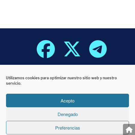
800 años de
Utilizamos cookies para optimizar nuestro sitio web y nuestro
innovación
servicio.
Sapientia Aedificavit
Acepto
Sibi Domvm
Denegado
Preferencias
Universidad de Valladolid // Palacio de Santa Cruz,