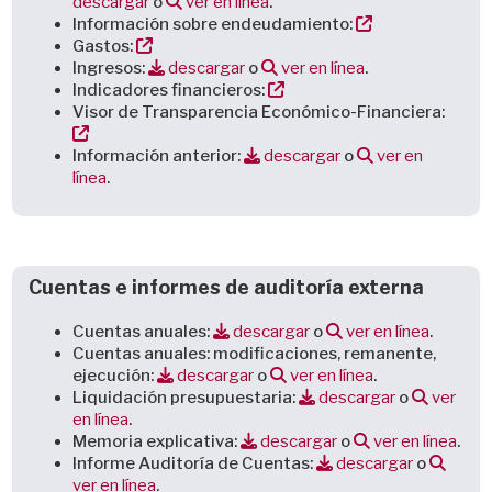
descargar
o
ver en línea
.
Información sobre endeudamiento:
Gastos:
Ingresos:
descargar
o
ver en línea
.
Indicadores financieros:
Visor de Transparencia Económico-Financiera:
Información anterior:
descargar
o
ver en
línea
.
Cuentas e informes de auditoría externa
Cuentas anuales:
descargar
o
ver en línea
.
Cuentas anuales: modificaciones, remanente,
ejecución:
descargar
o
ver en línea
.
Liquidación presupuestaria:
descargar
o
ver
en línea
.
Memoria explicativa:
descargar
o
ver en línea
.
Informe Auditoría de Cuentas:
descargar
o
ver en línea
.