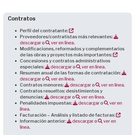
Contratos
Perfil del contratante:
Proveedores/contratistas más relevantes:
descargar
o
ver en línea
.
Modificaciones, reformados y complementarios
de las obras y proyectos más importantes:
Concesiones y contratos administrativos
especiales:
descargar
o
ver en línea
.
Resumen anual de las formas de contratación:
descargar
o
ver en línea
.
Contratos menores:
descargar
o
ver en línea
.
Contratos resueltos: desistimientos y
denuncias:
descargar
o
ver en línea
.
Penalidades impuestas:
descargar
o
ver en
línea
.
Facturación – Análisis y listado de facturas:
Información anterior:
descargar
o
ver en
línea
.