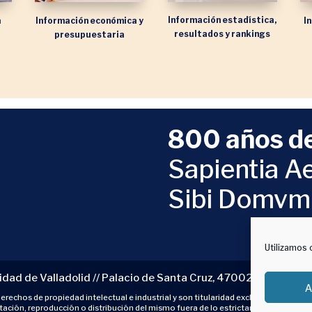
Información estadística,
a
Información económica y
I
resultados y rankings
presupuestaria
800 años de
Sapientia Ae
Sibi Domvm
Utilizamos 
idad de Valladolid // Palacio de Santa Cruz, 47002 Valladolid 
A
rechos de propiedad intelectual e industrial y son titularidad exclusiva de Univers
otación, reproducción o distribución del mismo fuera de lo estrictamente contrat