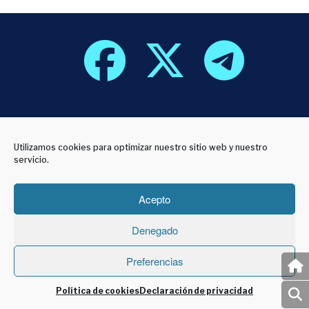
800 años de
Utilizamos cookies para optimizar nuestro sitio web y nuestro
servicio.
innovación
Acepto
Sapientia Aedificavit
Denegado
Sibi Domvm
Preferencias
Política de cookies
Declaración de privacidad